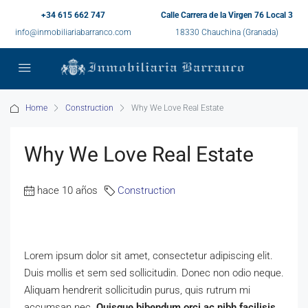
+34 615 662 747
Calle Carrera de la Virgen 76 Local 3
info@inmobiliariabarranco.com
18330 Chauchina (Granada)
Home
Construction
Why We Love Real Estate
Why We Love Real Estate
hace 10 años
Construction
Lorem ipsum dolor sit amet, consectetur adipiscing elit.
Duis mollis et sem sed sollicitudin. Donec non odio neque.
Aliquam hendrerit sollicitudin purus, quis rutrum mi
accumsan nec.
Quisque bibendum orci ac nibh facilisis
,