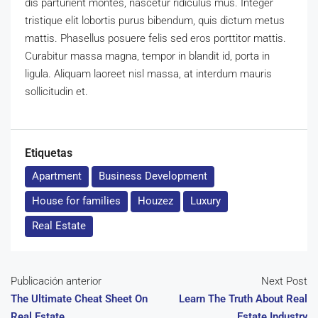
dis parturient montes, nascetur ridiculus mus. Integer
tristique elit lobortis purus bibendum, quis dictum metus
mattis. Phasellus posuere felis sed eros porttitor mattis.
Curabitur massa magna, tempor in blandit id, porta in
ligula. Aliquam laoreet nisl massa, at interdum mauris
sollicitudin et.
Etiquetas
Apartment
Business Development
House for families
Houzez
Luxury
Real Estate
Publicación anterior
Next Post
The Ultimate Cheat Sheet On
Learn The Truth About Real
Real Estate
Estate Industry