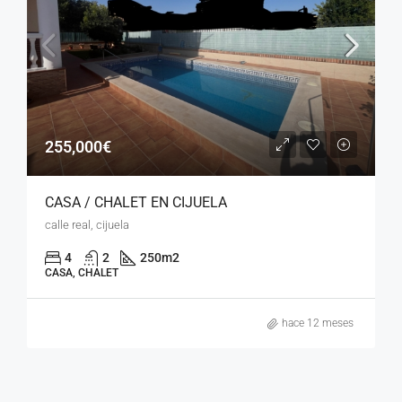
255,000€
CASA / CHALET EN CIJUELA
calle real, cijuela
4
2
250
m2
CASA, CHALET
hace 12 meses